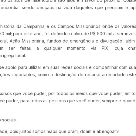
anto os atos de misericórdia são atos em favor do próximo. Cola
isericórdia, sendo bênçãos na vida daqueles que precisam e a
a história da Campanha e os Campos Missionários onde os valore
0 mil; para este ano, foi definido o alvo de R$ 500 mil a ser inves
ial, Ação Missionária, fundos de emergência e divulgação, alé
 ser feitas a qualquer momento via PIX, cuja cha
 igreja local.
 apoio para utilizar em suas redes sociais e compartilhar com sua 
mações importantes, como a destinação do recurso arrecadado est
ursos que você puder, por todos os meios que você puder, em t
cê puder, para todas as pessoas que você puder, sempre e quan
 sociais.
dade, pois juntos somos mãos que oram, doam e abençoam!