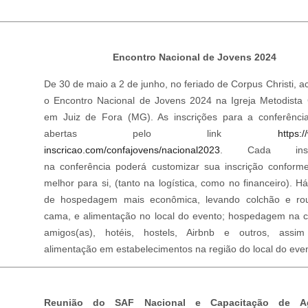
Encontro Nacional de Jovens 2024
De 30 de maio a 2 de junho, no feriado de Corpus Christi, a
o Encontro Nacional de Jovens 2024 na Igreja Metodista 
em Juiz de Fora (MG). As inscrições para a conferênci
abertas pelo link
https:
inscricao.com/confajovens/nacional2023
. Cada inscri
na conferência poderá customizar sua inscrição conforme
melhor para si, (tanto na logística, como no financeiro). H
de hospedagem mais econômica, levando colchão e ro
cama, e alimentação no local do evento; hospedagem na 
amigos(as), hotéis, hostels, Airbnb e outros, assi
alimentação em estabelecimentos na região do local do eve
Reunião do SAF Nacional e Capacitação de Ag