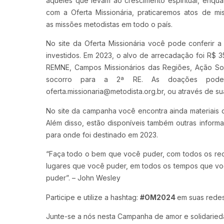
aqueles que levam ao crescimento espiritual, enqu
com a Oferta Missionária, praticaremos atos de m
as missões metodistas em todo o país.
No site da Oferta Missionária você pode conferir 
investidos. Em 2023, o alvo de arrecadação foi R$ 35
REMNE, Campos Missionários das Regiões, Ação Soc
socorro para a 2ª RE. As doações podem
oferta.missionaria@metodista.org.br, ou através de sua
No site da campanha você encontra ainda materiais de
Além disso, estão disponíveis também outras infor
para onde foi destinado em 2023.
“Faça todo o bem que você puder, com todos os rec
lugares que você puder, em todos os tempos que vo
puder”. – John Wesley
Participe e utilize a hashtag:
#OM2024
em suas redes
Junte-se a nós nesta Campanha de amor e solidarie