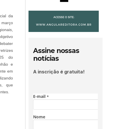
cial da
e março
ionais,
bjetivo
debater
Assine nossas
etrizes
notícias
025 do
nhão e
A inscrição é gratuita!
ente em
lizando
s, que
ntes.