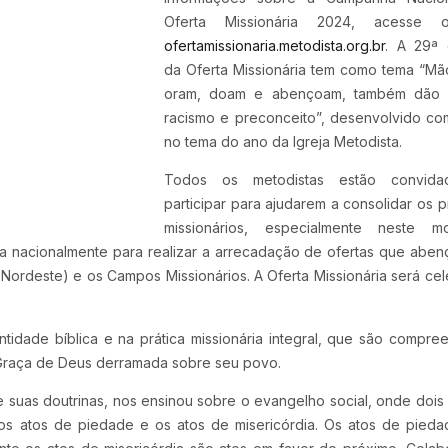
Oferta Missionária 2024, acesse 
ofertamissionaria.metodista.org.br
. A 29ª 
da Oferta Missionária tem como tema “M
oram, doam e abençoam, também dão 
racismo e preconceito”, desenvolvido c
no tema do ano da Igreja Metodista.
Todos os metodistas estão convid
participar para ajudarem a consolidar os p
missionários, especialmente neste m
iza nacionalmente para realizar a arrecadação de ofertas que abe
Nordeste) e os Campos Missionários. A Oferta Missionária será ce
tidade bíblica e na prática missionária integral, que são compre
Graça de Deus derramada sobre seu povo.
 suas doutrinas, nos ensinou sobre o evangelho social, onde dois
os atos de piedade e os atos de misericórdia. Os atos de pied