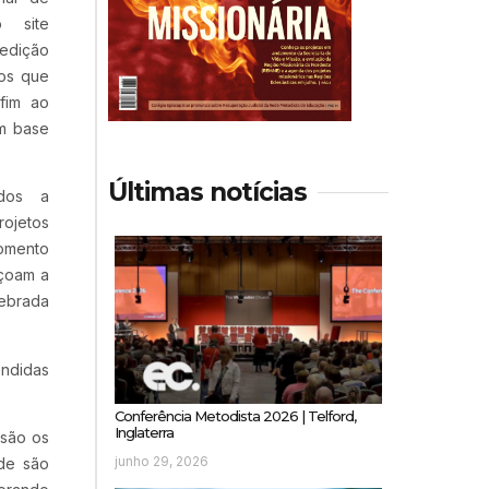
o site
edição
ãos que
fim ao
om base
Últimas notícias
ados a
rojetos
omento
nçoam a
lebrada
endidas
Conferência Metodista 2026 | Telford,
Inglaterra
 são os
junho 29, 2026
ade são