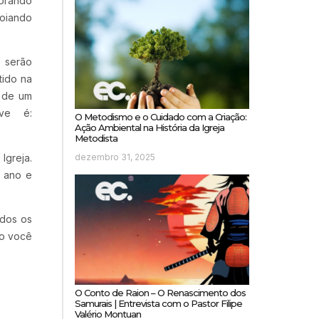
borando
poiando
s serão
tido na
m de um
ve é:
O Metodismo e o Cuidado com a Criação:
Ação Ambiental na História da Igreja
Metodista
Igreja.
dezembro 31, 2025
e ano e
odos os
do você
O Conto de Raion – O Renascimento dos
Samurais | Entrevista com o Pastor Filipe
Valério Montuan