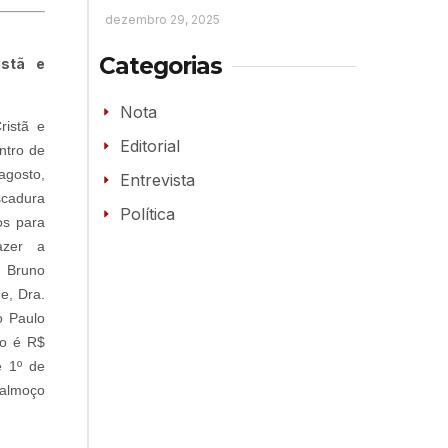
dezembro 29, 2025
Categorias
istã e
Nota
istã e
Editorial
ntro de
agosto,
Entrevista
scadura
Política
os para
azer a
o Bruno
ne, Dra.
o Paulo
ão é R$
 1º de
 almoço