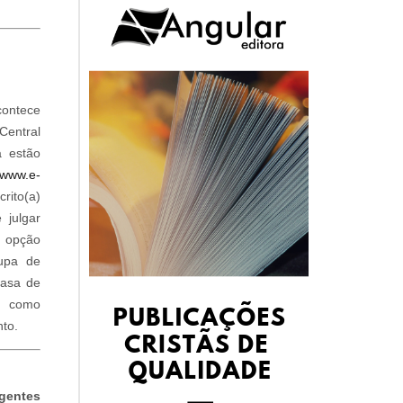
contece
Central
a estão
//www.e-
to(a)
 julgar
á opção
upa de
casa de
m como
nto.
entes