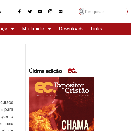
o
ança
Multimídia
Downloads
Links
Última edição
ecursos
RE para
 que o
a mais
nal de