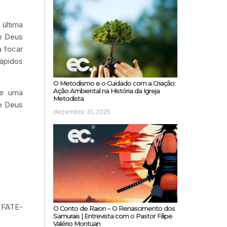
última
de Deus
a focar
ápidos
O Metodismo e o Cuidado com a Criação:
Ação Ambiental na História da Igreja
de uma
Metodista
e Deus
dezembro 31, 2025
(FATE-
O Conto de Raion – O Renascimento dos
Samurais | Entrevista com o Pastor Filipe
Valério Montuan