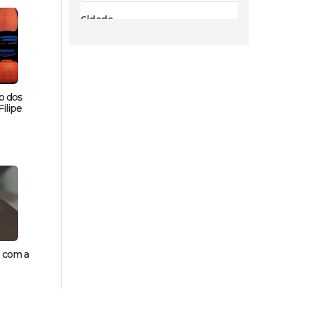
o dos
ilipe
s com a