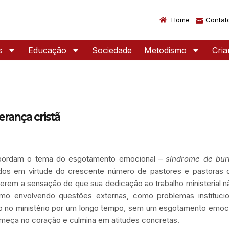
Home
Contat
s
Educação
Sociedade
Metodismo
Cri
derança cristã
e abordam o tema do esgotamento emocional –
síndrome de bur
cados em virtude do crescente número de pastores e pastoras 
erem a sensação de que sua dedicação ao trabalho ministerial 
 envolvendo questões externas, como problemas institucio
elo no ministério por um longo tempo, sem um esgotamento emoc
omeça no coração e culmina em atitudes concretas.