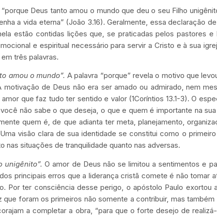
“porque Deus tanto amou o mundo que deu o seu Filho unigênito
enha a vida eterna” (João 3.16). Geralmente, essa declaração d
ela estão contidas lições que, se praticadas pelos pastores e 
mocional e espiritual necessário para servir a Cristo e à sua igr
 em três palavras.
to amou o mundo”.
A palavra “porque” revela o motivo que lev
o. A motivação de Deus não era ser amado ou admirado, nem me
or que faz tudo ter sentido e valor (1Coríntios 13.1-3). O espec
 você não sabe o que deseja, o que e quem é importante na sua
amente quem é, de que adianta ter meta, planejamento, organiz
ma visão clara de sua identidade se constitui como o primeir
anto nas situações de tranquilidade quanto nas adversas.
 unigênito”.
O amor de Deus não se limitou a sentimentos e pa
os principais erros que a liderança cristã comete é não tomar a
 Por ter consciência desse perigo, o apóstolo Paulo exortou a
ez que foram os primeiros não somente a contribuir, mas também 
orajam a completar a obra, “para que o forte desejo de realizá-