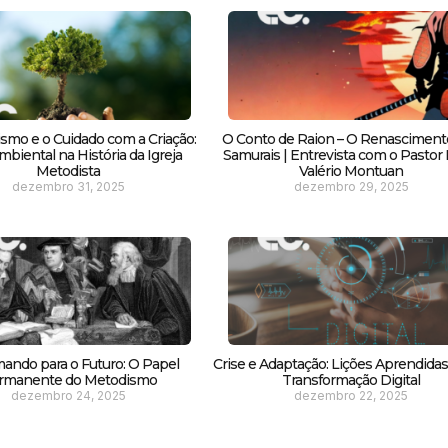
smo e o Cuidado com a Criação:
O Conto de Raion – O Renasciment
biental na História da Igreja
Samurais | Entrevista com o Pastor F
Metodista
Valério Montuan
dezembro 31, 2025
dezembro 29, 2025
ando para o Futuro: O Papel
Crise e Adaptação: Lições Aprendida
rmanente do Metodismo
Transformação Digital
dezembro 24, 2025
dezembro 22, 2025