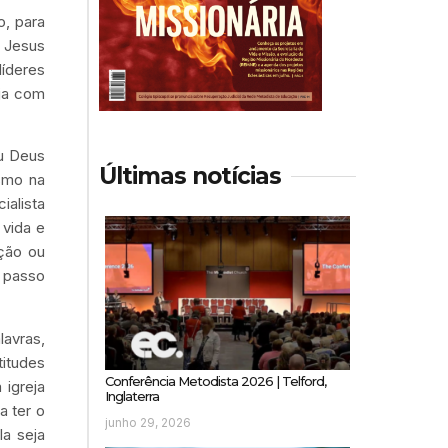
, para
e Jesus
líderes
eja com
ou Deus
Últimas notícias
smo na
ialista
 vida e
ação ou
o passo
lavras,
titudes
Conferência Metodista 2026 | Telford,
 igreja
Inglaterra
a ter o
junho 29, 2026
la seja