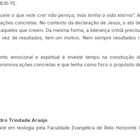
.10-11).
uele o que nele crer não pereça, mas tenha a vida eterna”.
A 
s ações concretas. No contexto da declaração de Jesus, o ato 
ar aqueles que creem. Da mesma forma, a liderança cristã precis
em vez de resultados, tem um motivo. Nem sempre resultados r
nto emocional e espiritual é investir tempo na construção 
e promova ações concretas e que tenha como foco o propósito d
dro Trindade Araújo
rel em teologia pela Faculdade Evangélica de Belo Horizonte 