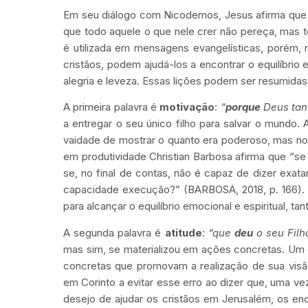
Em seu diálogo com Nicodemos, Jesus afirma que 
que todo aquele o que nele crer não pereça, mas t
é utilizada em mensagens evangelísticas, porém, n
cristãos, podem ajudá-los a encontrar o equilíbrio e
alegria e leveza. Essas lições podem ser resumidas
A primeira palavra é
motivação
:
“
porque
Deus tan
a entregar o seu único filho para salvar o mund
vaidade de mostrar o quanto era poderoso, mas no am
em produtividade Christian Barbosa afirma que “se
se, no final de contas, não é capaz de dizer exat
capacidade execução?” (BARBOSA, 2018, p. 166). U
para alcançar o equilíbrio emocional e espiritual, t
A segunda palavra é
atitude
:
“que
deu
o seu Filho
mas sim, se materializou em ações concretas. Um d
concretas que promovam a realização de sua visão.
em Corinto a evitar esse erro ao dizer que, uma v
desejo de ajudar os cristãos em Jerusalém, os enc