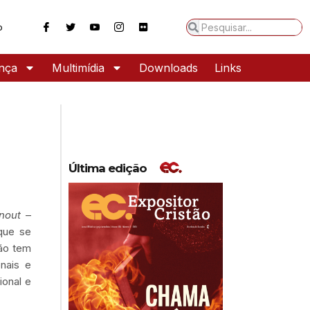
o
ança
Multimídia
Downloads
Links
Última edição
nout
–
que se
não tem
nais e
ional e