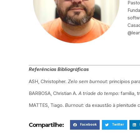
Pasto
Funda
softw
Casad
@lean
Referências Bibliográficas
ASH, Christopher.
Zelo sem burnout:
princípios par
BARBOSA, Christian A.
A tríade do tempo:
família, t
MATTES, Tiago.
Burnout:
da exaustão à plenitude c
Compartilhe:
Facebook
Twitter