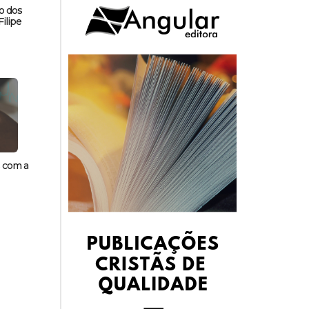
o dos
ilipe
s com a