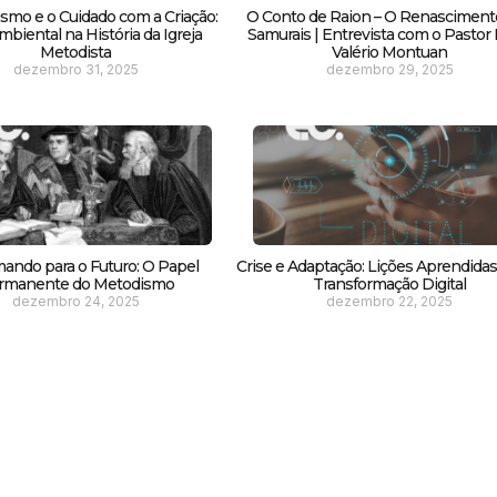
smo e o Cuidado com a Criação:
O Conto de Raion – O Renasciment
biental na História da Igreja
Samurais | Entrevista com o Pastor F
Metodista
Valério Montuan
dezembro 31, 2025
dezembro 29, 2025
ando para o Futuro: O Papel
Crise e Adaptação: Lições Aprendida
rmanente do Metodismo
Transformação Digital
dezembro 24, 2025
dezembro 22, 2025