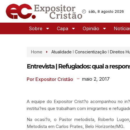
sáb, 8 agosto 2026
Sobre
Capa
Opinião
Notícia
Home
Atualidade
I
Conscientização
I
Direitos 
Entrevista | Refugiados: qual a respon
maio 2, 2017
Por Expositor Cristão
A equipe do Expositor Crist?o acompanhou no in?
institui?es que trabalham com imigrantes e refugiad
Na ocasi?o, o Pastor metodista, Roberto Lugon,
Metodista em Carlos Prates, Belo Horizonte/MG.