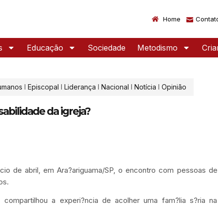
Home
Contat
s
Educação
Sociedade
Metodismo
Cri
Humanos
I
Episcopal
I
Liderança
I
Nacional
I
Notícia
I
Opinião
sabilidade da igreja?
cio de abril, em Ara?ariguama/SP, o encontro com pessoas de 
os.
 compartilhou a experi?ncia de acolher uma fam?lia s?ria na 