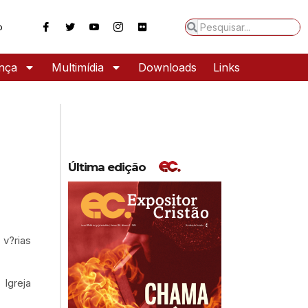
o
ança
Multimídia
Downloads
Links
Última edição
v?rias
Igreja