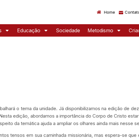
Home
Contat
s
Educação
Sociedade
Metodismo
Cri
rabalhará o tema da unidade. Já disponibilizamos na edição de d
 Nesta edição, abordamos a importância do Corpo de Cristo estar
peito da temática ajuda a ampliar os olhares ainda mais nesse s
entos tensos em sua caminhada missionária, mas espera-se que 