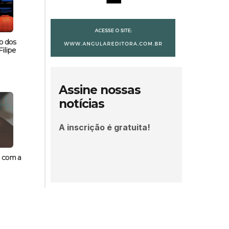
o dos
ilipe
Assine nossas
notícias
A inscrição é gratuita!
s com a