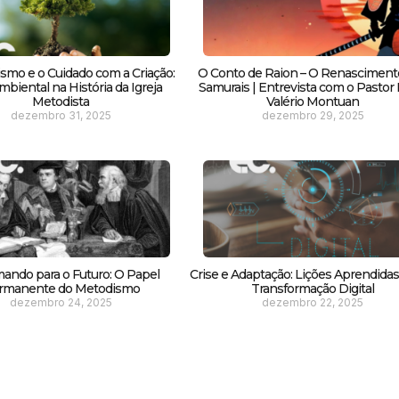
smo e o Cuidado com a Criação:
O Conto de Raion – O Renasciment
biental na História da Igreja
Samurais | Entrevista com o Pastor F
Metodista
Valério Montuan
dezembro 31, 2025
dezembro 29, 2025
ando para o Futuro: O Papel
Crise e Adaptação: Lições Aprendida
rmanente do Metodismo
Transformação Digital
dezembro 24, 2025
dezembro 22, 2025