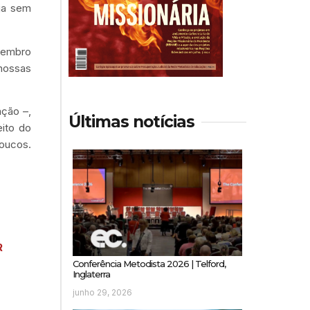
ja sem
ovembro
nossas
ação –,
Últimas notícias
eito do
poucos.
R
Conferência Metodista 2026 | Telford,
Inglaterra
junho 29, 2026