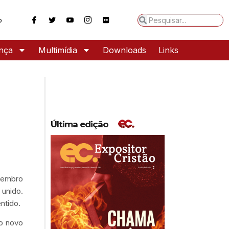
o
ança
Multimídia
Downloads
Links
Última edição
ezembro
 unido.
entido.
o novo