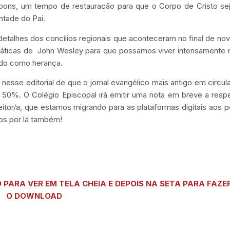
s bons, um tempo de restauração para que o Corpo de Cristo se
ntade do Pai.
detalhes dos concílios regionais que aconteceram no final de n
ráticas de John Wesley para que possamos viver intensamente 
ixado como herança.
nesse editorial de que o jornal evangélico mais antigo em circul
té 50%. O Colégio Episcopal irá emitir uma nota em breve a resp
leitor/a, que estamos migrando para as plataformas digitais aos 
os por lá também!
 PARA VER EM TELA CHEIA E DEPOIS NA SETA PARA FAZE
O DOWNLOAD