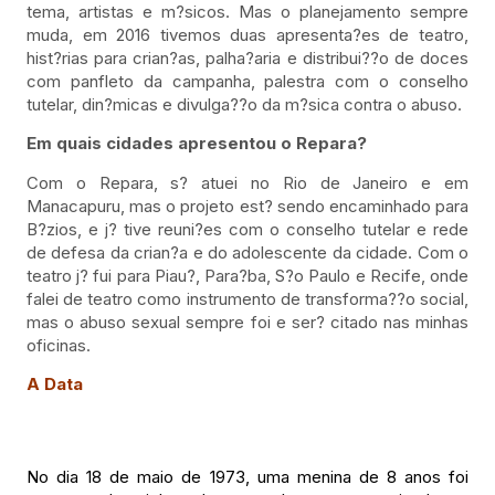
tema, artistas e m?sicos. Mas o planejamento sempre
muda, em 2016 tivemos duas apresenta?es de teatro,
hist?rias para crian?as, palha?aria e distribui??o de doces
com panfleto da campanha, palestra com o conselho
tutelar, din?micas e divulga??o da m?sica contra o abuso.
Em quais cidades apresentou o Repara?
Com o Repara, s? atuei no Rio de Janeiro e em
Manacapuru, mas o projeto est? sendo encaminhado para
B?zios, e j? tive reuni?es com o conselho tutelar e rede
de defesa da crian?a e do adolescente da cidade. Com o
teatro j? fui para Piau?, Para?ba, S?o Paulo e Recife, onde
falei de teatro como instrumento de transforma??o social,
mas o abuso sexual sempre foi e ser? citado nas minhas
oficinas.
A Data
No dia 18 de maio de 1973, uma menina de 8 anos foi