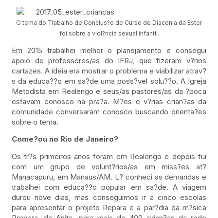
O tema do Trabalho de Conclus?o de Curso de Diaconia da Ester
foi sobre a viol?ncia sexual infantil.
Em 2015 trabalhei melhor o planejamento e consegui
apoio de professores/as do IFRJ, que fizeram v?rios
cartazes. A ideia era mostrar o problema e viabilizar atrav?
s da educa??o em sa?de uma poss?vel solu??o. A Igreja
Metodista em Realengo e seus/as pastores/as da ?poca
estavam conosco na pra?a. M?es e v?rias crian?as da
comunidade conversaram conosco buscando orienta?es
sobre o tema.
Come?ou no Rio de Janeiro?
Os tr?s primeiros anos foram em Realengo e depois fui
com um grupo de volunt?rios/as em miss?es at?
Manacapuru, em Manaus/AM. L? conheci as demandas e
trabalhei com educa??o popular em sa?de. A viagem
durou nove dias, mas conseguimos ir a cinco escolas
para apresentar o projeto Repara e a par?dia da m?sica
Prepara, da Anita, para mais de 400 crian?as da rede