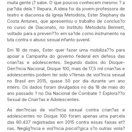
muita gente j? sabe. O que poucos conhecem mesmo ? a
par?dia dela ? Repara. A ideia foi da jovem professora de
teatro e diaconisa da Igreja Metodista, Ester Stephany da
Costa Antunes, que apresentou o trabalho de conclus?o
no curso de Diaconato, no Instituto Metodista Bennett,
voltado para a preven??o em sa?de como instrumento na
luta contra o abuso sexual infanto-juvenil.
Em 18 de maio, Ester quer fazer uma mobiliza??o para
apoiar a Campanha do governo federal em defesa das
crian?as e adolescentes. Segundo dados do Disque-
Den?ncia Nacional, Disque 100, mais de 17,5 mil crian?as e
adolescentes podem ter sido v?timas de viol?ncia sexual
no Brasil em 2015, quase 50 por dia durante um ano
inteiro. Os dados foram divulgados no dia 18 de maio do
ano passado ? no Dia Nacional de Combate ? Explora??o
Sexual de Crian?as e Adolescentes.
As den?ncias de viol?ncia sexual contra crian?as e
adolescentes no Disque 100 foram apenas uma parcela
das 80.437 registradas em 2015 contra essas faixas et?
rias. Neglig?ncia e viol?ncia psicol?gica s?o outras viola?