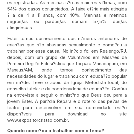
es registradas. As meninas s?o as maiores v?timas, com
54% dos casos denunciados. A faixa et?ria mais atingida
? a de 4 a 11 anos, com 40%. Meninas e meninos
negros/as ou pardos/as somam 57,5% dos/as
atingidos/as.
Ester tomou conhecimento dos n?meros anteriores de
crian?as que s?o abusadas sexualmente e come?ou a
trabalhar por essa causa. No in?cio foi em Realengo/RJ,
depois, com um grupo de Volunt?rios em Miss?es da
Primeira Regi?o Eclesi?stica que foi para Manacapuru, em
Manaus/AM, onde tomou conhecimento das
necessidades do lugar e trabalhou com educa??o popular
em sa?de. Teve o apoio da Igreja Metodista local, do
conselho tutelar e da coordenadoria de educa??o. Confira
na entrevista a seguir o minist?rio que Deus deu para a
jovem Ester. A par?dia Repara e o roteiro das pe?as de
teatro para desenvolver em sua comunidade est?o
dispon?veis para download no site
www.expositorcristao.com.br.
Quando come?ou a trabalhar com o tema?