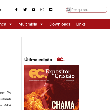
o
ança
Multimídia
Downloads
Links
Última edição
, em Pv
ssos/as
ta para