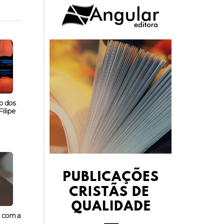
o dos
ilipe
s com a