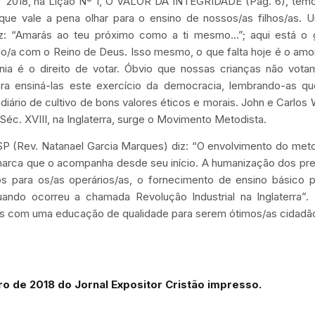
 2018, na Lição Nº 1, O VALOR DA INTEGRIDADE (Pág. 6), tem
 que vale a pena olhar para o ensino de nossos/as filhos/as.
z: “Amarás ao teu próximo como a ti mesmo…”; aqui está o 
/a com o Reino de Deus. Isso mesmo, o que falta hoje é o amor
nia é o direito de votar. Óbvio que nossas crianças não vota
ra ensiná-las este exercício da democracia, lembrando-as qu
ário de cultivo de bons valores éticos e morais. John e Carlos
éc. XVIII, na Inglaterra, surge o Movimento Metodista.
(Rev. Natanael Garcia Marques) diz: “O envolvimento do met
arca que o acompanha desde seu início. A humanização dos pres
os para os/as operários/as, o fornecimento de ensino básico 
uando ocorreu a chamada Revolução Industrial na Inglaterra”. 
s com uma educação de qualidade para serem ótimos/as cidadã
o de 2018 do Jornal Expositor Cristão impresso.