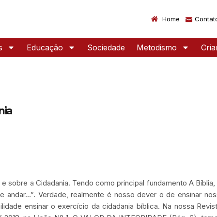
Home
Contat
s
Educação
Sociedade
Metodismo
Cri
nia
 e sobre a Cidadania. Tendo como principal fundamento A Bíblia
ve andar…”. Verdade, realmente é nosso dever o de ensinar no
lidade ensinar o exercício da cidadania bíblica. Na nossa Revis