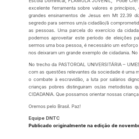
Escola Dominical, FLÂMULA JUVENIL, “Pode Crê!”
excelente ferramenta sobre valores e princípios,
grandes ensinamentos de Jesus em Mt 22.39 di
segredo para sermos um/a cidadão/ã comprometido
as pessoas. Uma parcela do exercício da cidada
podemos aproveitar este período de eleições pa
sermos uma boa pessoa, é necessário um esforço di
nos deixaram um grande exemplo de cidadania. No S
No trecho da PASTOROAL UNIVERSITÁRIA – UMESP 
com as questões relevantes da sociedade é uma m
o combate à escravidão, a luta por salários dign
crianças pobres distinguiram os/as metodistas q
CIDADANIA. Que possamos orientar nossas criança
Oremos pelo Brasil. Paz!
Equipe DNTC
Publicado originalmente na edição de novembr