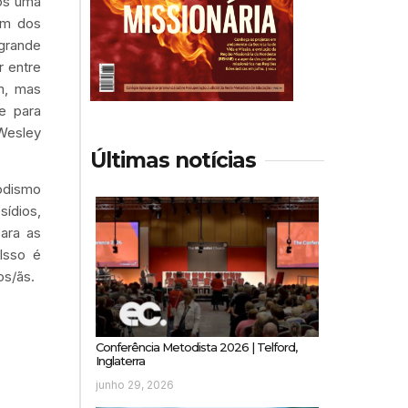
os uma
 Um dos
grande
 entre
m, mas
e para
 Wesley
Últimas notícias
odismo
ídios,
para as
Isso é
os/ãs.
Conferência Metodista 2026 | Telford,
Inglaterra
junho 29, 2026