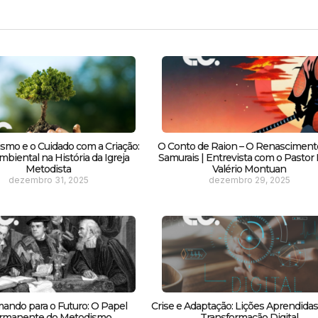
smo e o Cuidado com a Criação:
O Conto de Raion – O Renasciment
biental na História da Igreja
Samurais | Entrevista com o Pastor F
Metodista
Valério Montuan
dezembro 31, 2025
dezembro 29, 2025
ando para o Futuro: O Papel
Crise e Adaptação: Lições Aprendida
rmanente do Metodismo
Transformação Digital