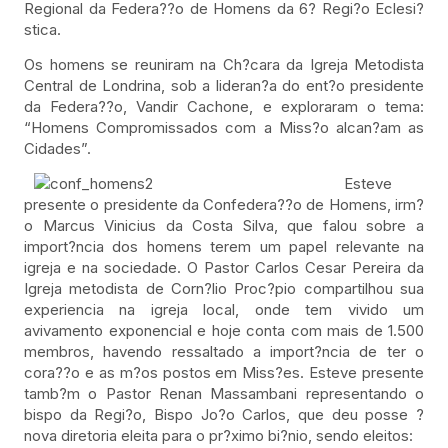
Regional da Federa??o de Homens da 6? Regi?o Eclesi?
stica.
Os homens se reuniram na Ch?cara da Igreja Metodista
Central de Londrina, sob a lideran?a do ent?o presidente
da Federa??o, Vandir Cachone, e exploraram o tema:
“Homens Compromissados com a Miss?o alcan?am as
Cidades”.
Esteve
presente o presidente da Confedera??o de Homens, irm?
o Marcus Vinicius da Costa Silva, que falou sobre a
import?ncia dos homens terem um papel relevante na
igreja e na sociedade. O Pastor Carlos Cesar Pereira da
Igreja metodista de Corn?lio Proc?pio compartilhou sua
experiencia na igreja local, onde tem vivido um
avivamento exponencial e hoje conta com mais de 1.500
membros, havendo ressaltado a import?ncia de ter o
cora??o e as m?os postos em Miss?es. Esteve presente
tamb?m o Pastor Renan Massambani representando o
bispo da Regi?o, Bispo Jo?o Carlos, que deu posse ?
nova diretoria eleita para o pr?ximo bi?nio, sendo eleitos: