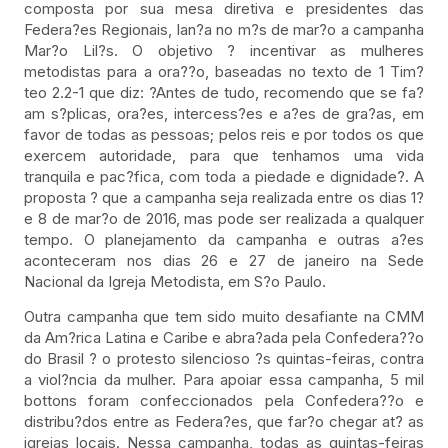
composta por sua mesa diretiva e presidentes das
Federa?es Regionais, lan?a no m?s de mar?o a campanha
Mar?o Lil?s. O objetivo ? incentivar as mulheres
metodistas para a ora??o, baseadas no texto de 1 Tim?
teo 2.2-1 que diz: ?Antes de tudo, recomendo que se fa?
am s?plicas, ora?es, intercess?es e a?es de gra?as, em
favor de todas as pessoas; pelos reis e por todos os que
exercem autoridade, para que tenhamos uma vida
tranquila e pac?fica, com toda a piedade e dignidade?. A
proposta ? que a campanha seja realizada entre os dias 1?
e 8 de mar?o de 2016, mas pode ser realizada a qualquer
tempo. O planejamento da campanha e outras a?es
aconteceram nos dias 26 e 27 de janeiro na Sede
Nacional da Igreja Metodista, em S?o Paulo.
Outra campanha que tem sido muito desafiante na CMM
da Am?rica Latina e Caribe e abra?ada pela Confedera??o
do Brasil ? o protesto silencioso ?s quintas-feiras, contra
a viol?ncia da mulher. Para apoiar essa campanha, 5 mil
bottons foram confeccionados pela Confedera??o e
distribu?dos entre as Federa?es, que far?o chegar at? as
igrejas locais. Nessa campanha, todas as quintas-feiras