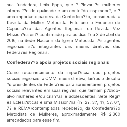
sua fundadora, Leila Epps, que ? ?levar ?s mulheres
informa??o de qualidade e um conte?do inspirador?, e ?
uma importante parceira da Confedera??o, considerada a
Revista da Mulher Metodista. Este ano o Encontro de
Capacita??o das Agentes Regionais da Revista Voz
Mission?ria est? confirmado para os dias 1? a 3 de abril de
2016, na Sede Nacional da Igreja Metodista. As agentes
regionais s?o integrantes das mesas diretivas das
Federa?es Regionais.
Confedera??o apoia projetos sociais regionais
Como reconhecimento da import?ncia dos projetos
sociais regionais, a CMM, mesa diretiva, lan?ou o desafio
?s presidentes de Federa?es para apresentarem projetos
sociais relevantes em suas regi?es, que tenham p?blico-
alvo mulheres e/ou crian?as e adolescentes. Sete Regi?
es Eclesi?sticas e uma Mission?ria (1?, 2?, 3?, 4?, 5?, 6?,
7? e REMA)contempladas receber?o, da Confedera??o
Metodista de Mulheres, aproximadamente R$ 2.300
arrecadados para esse fim.