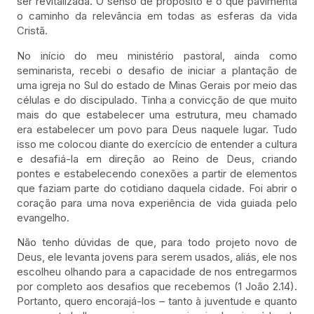
ser revitalizada. O senso de propósito é o que pavimenta
o caminho da relevância em todas as esferas da vida
Cristã.
No início do meu ministério pastoral, ainda como
seminarista, recebi o desafio de iniciar a plantação de
uma igreja no Sul do estado de Minas Gerais por meio das
células e do discipulado. Tinha a convicção de que muito
mais do que estabelecer uma estrutura, meu chamado
era estabelecer um povo para Deus naquele lugar. Tudo
isso me colocou diante do exercício de entender a cultura
e desafiá-la em direção ao Reino de Deus, criando
pontes e estabelecendo conexões a partir de elementos
que faziam parte do cotidiano daquela cidade. Foi abrir o
coração para uma nova experiência de vida guiada pelo
evangelho.
Não tenho dúvidas de que, para todo projeto novo de
Deus, ele levanta jovens para serem usados, aliás, ele nos
escolheu olhando para a capacidade de nos entregarmos
por completo aos desafios que recebemos (1 João 2.14).
Portanto, quero encorajá-los – tanto à juventude e quanto