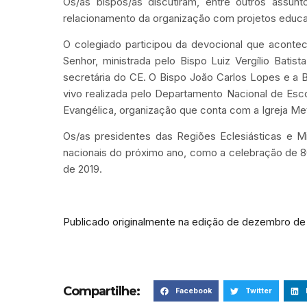
Os/as bispos/as discutiram, entre outros assunt
relacionamento da organização com projetos educac
O colegiado participou da devocional que acont
Senhor, ministrada pelo Bispo Luiz Vergílio Batis
secretária do CE. O Bispo João Carlos Lopes e a 
vivo realizada pelo Departamento Nacional de Esco
Evangélica, organização que conta com a Igreja Met
Os/as presidentes das Regiões Eclesiásticas e Mi
nacionais do próximo ano, como a celebração de 8
de 2019.
Publicado originalmente na edição de dezembro de 
Compartilhe:
Facebook
Twitter