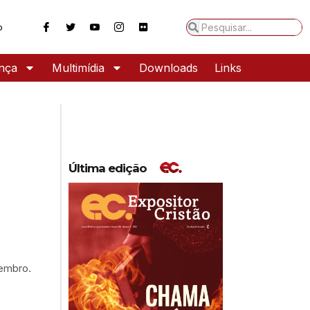
o
ança
Multimídia
Downloads
Links
Última edição
vembro.