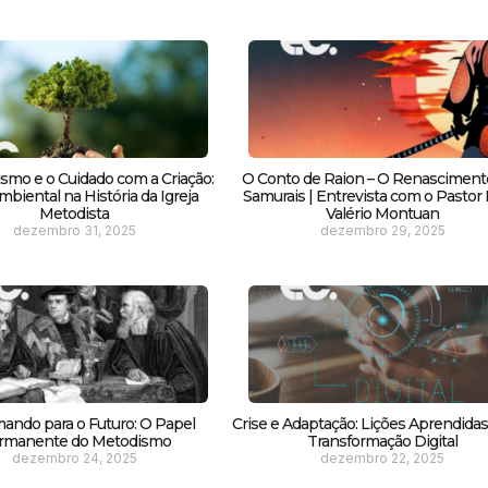
smo e o Cuidado com a Criação:
O Conto de Raion – O Renasciment
biental na História da Igreja
Samurais | Entrevista com o Pastor F
Metodista
Valério Montuan
dezembro 31, 2025
dezembro 29, 2025
ando para o Futuro: O Papel
Crise e Adaptação: Lições Aprendida
rmanente do Metodismo
Transformação Digital
dezembro 24, 2025
dezembro 22, 2025