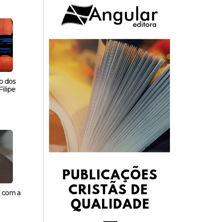
o dos
ilipe
s com a