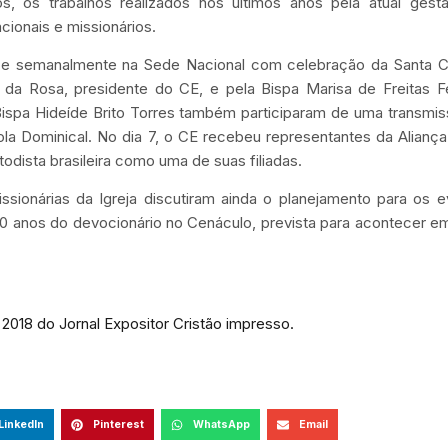
os, os trabalhos realizados nos últimos anos pela atual gest
ionais e missionários.
ece semanalmente na Sede Nacional com celebração da Santa C
ta da Rosa, presidente do CE, e pela Bispa Marisa de Freitas Fe
Bispa Hideíde Brito Torres também participaram de uma transmi
la Dominical. No dia 7, o CE recebeu representantes da Aliança
odista brasileira como uma de suas filiadas.
ssionárias da Igreja discutiram ainda o planejamento para os 
0 anos do devocionário no Cenáculo, prevista para acontecer e
2018 do Jornal Expositor Cristão impresso.
LinkedIn
Pinterest
WhatsApp
Email