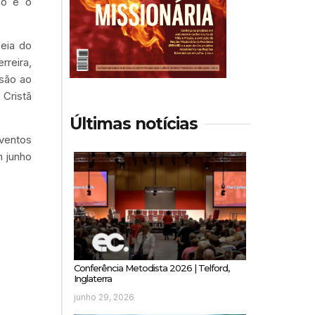
ão e o
eia do
rreira,
ssão ao
 Cristã
Últimas notícias
eventos
m junho
Conferência Metodista 2026 | Telford,
Inglaterra
junho 29, 2026