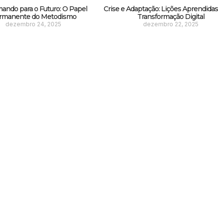
ando para o Futuro: O Papel
Crise e Adaptação: Lições Aprendida
rmanente do Metodismo
Transformação Digital
dezembro 24, 2025
dezembro 22, 2025