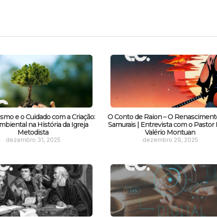
smo e o Cuidado com a Criação:
O Conto de Raion – O Renasciment
biental na História da Igreja
Samurais | Entrevista com o Pastor F
Metodista
Valério Montuan
dezembro 31, 2025
dezembro 29, 2025