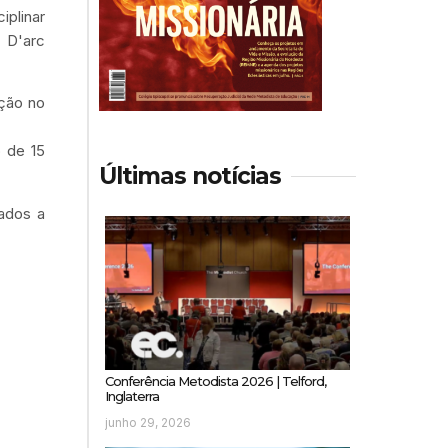
plinar
 D'arc
ação no
 de 15
Últimas notícias
ados a
Conferência Metodista 2026 | Telford,
Inglaterra
junho 29, 2026