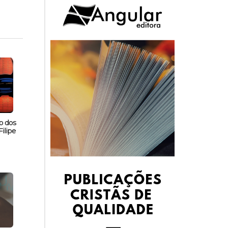
o dos
ilipe