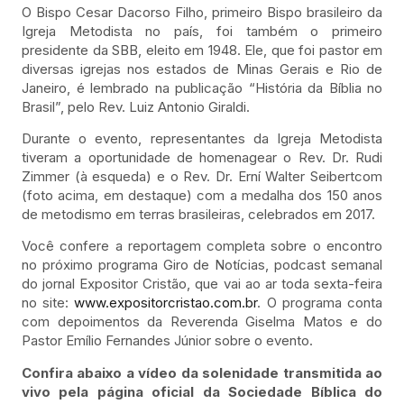
O Bispo Cesar Dacorso Filho, primeiro Bispo brasileiro da
Igreja Metodista no país, foi também o primeiro
presidente da SBB, eleito em 1948. Ele, que foi pastor em
diversas igrejas nos estados de Minas Gerais e Rio de
Janeiro, é lembrado na publicação “História da Bíblia no
Brasil”, pelo Rev. Luiz Antonio Giraldi.
Durante o evento, representantes da Igreja Metodista
tiveram a oportunidade de homenagear o Rev. Dr. Rudi
Zimmer (à esqueda) e o Rev. Dr. Erní Walter Seibertcom
(foto acima, em destaque) com a medalha dos 150 anos
de metodismo em terras brasileiras, celebrados em 2017.
Você confere a reportagem completa sobre o encontro
no próximo programa Giro de Notícias, podcast semanal
do jornal Expositor Cristão, que vai ao ar toda sexta-feira
no site:
www.expositorcristao.com.br
. O programa conta
com depoimentos da Reverenda Giselma Matos e do
Pastor Emílio Fernandes Júnior sobre o evento.
Confira abaixo a vídeo da solenidade transmitida ao
vivo pela página oficial da Sociedade Bíblica do