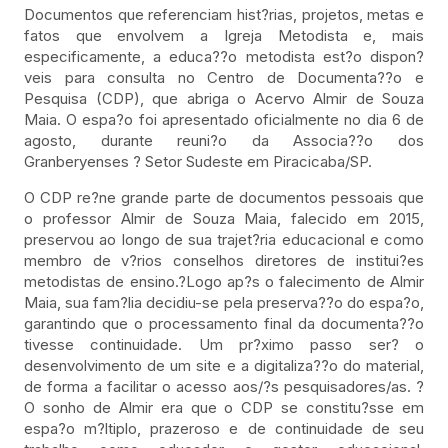
Documentos que referenciam hist?rias, projetos, metas e
fatos que envolvem a Igreja Metodista e, mais
especificamente, a educa??o metodista est?o dispon?
veis para consulta no Centro de Documenta??o e
Pesquisa (CDP), que abriga o Acervo Almir de Souza
Maia. O espa?o foi apresentado oficialmente no dia 6 de
agosto, durante reuni?o da Associa??o dos
Granberyenses ? Setor Sudeste em Piracicaba/SP.
O CDP re?ne grande parte de documentos pessoais que
o professor Almir de Souza Maia, falecido em 2015,
preservou ao longo de sua trajet?ria educacional e como
membro de v?rios conselhos diretores de institui?es
metodistas de ensino.?Logo ap?s o falecimento de Almir
Maia, sua fam?lia decidiu-se pela preserva??o do espa?o,
garantindo que o processamento final da documenta??o
tivesse continuidade. Um pr?ximo passo ser? o
desenvolvimento de um site e a digitaliza??o do material,
de forma a facilitar o acesso aos/?s pesquisadores/as. ?
O sonho de Almir era que o CDP se constitu?sse em
espa?o m?ltiplo, prazeroso e de continuidade de seu