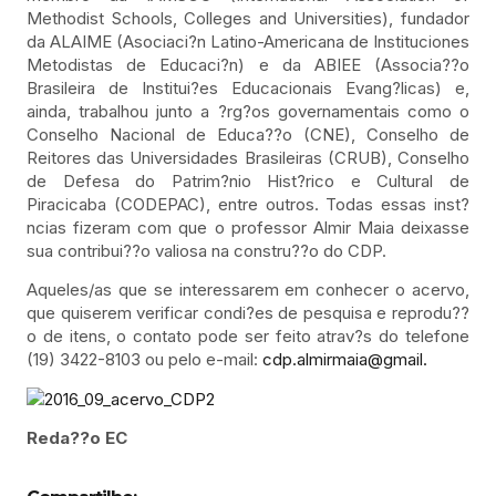
Methodist Schools, Colleges and Universities), fundador
da ALAIME (Asociaci?n Latino-Americana de Instituciones
Metodistas de Educaci?n) e da ABIEE (Associa??o
Brasileira de Institui?es Educacionais Evang?licas) e,
ainda, trabalhou junto a ?rg?os governamentais como o
Conselho Nacional de Educa??o (CNE), Conselho de
Reitores das Universidades Brasileiras (CRUB), Conselho
de Defesa do Patrim?nio Hist?rico e Cultural de
Piracicaba (CODEPAC), entre outros. Todas essas inst?
ncias fizeram com que o professor Almir Maia deixasse
sua contribui??o valiosa na constru??o do CDP.
Aqueles/as que se interessarem em conhecer o acervo,
que quiserem verificar condi?es de pesquisa e reprodu??
o de itens, o contato pode ser feito atrav?s do telefone
(19) 3422-8103 ou pelo e-mail:
cdp.almirmaia@gmail.
Reda??o EC