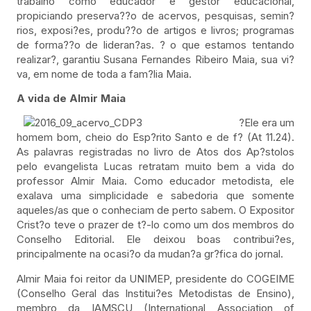
trabalho como educador e gestor educacional,
propiciando preserva??o de acervos, pesquisas, semin?
rios, exposi?es, produ??o de artigos e livros; programas
de forma??o de lideran?as. ? o que estamos tentando
realizar?, garantiu Susana Fernandes Ribeiro Maia, sua vi?
va, em nome de toda a fam?lia Maia.
A vida de Almir Maia
?Ele era um
homem bom, cheio do Esp?rito Santo e de f? (At 11.24).
As palavras registradas no livro de Atos dos Ap?stolos
pelo evangelista Lucas retratam muito bem a vida do
professor Almir Maia. Como educador metodista, ele
exalava uma simplicidade e sabedoria que somente
aqueles/as que o conheciam de perto sabem. O Expositor
Crist?o teve o prazer de t?-lo como um dos membros do
Conselho Editorial. Ele deixou boas contribui?es,
principalmente na ocasi?o da mudan?a gr?fica do jornal.
Almir Maia foi reitor da UNIMEP, presidente do COGEIME
(Conselho Geral das Institui?es Metodistas de Ensino),
membro da IAMSCU (International Association of