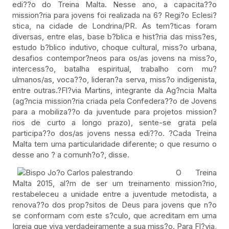
edi??o do Treina Malta. Nesse ano, a capacita??o
mission?ria para jovens foi realizada na 6? Regi?o Eclesi?
stica, na cidade de Londrina/PR. As tem?ticas foram
diversas, entre elas, base b?blica e hist?ria das miss?es,
estudo b?blico indutivo, choque cultural, miss?o urbana,
desafios contempor?neos para os/as jovens na miss?o,
intercess?o, batalha espiritual, trabalho com mu?
ulmanos/as, voca??o, lideran?a serva, miss?o indigenista,
entre outras.?Fl?via Martins, integrante da Ag?ncia Malta
(ag?ncia mission?ria criada pela Confedera??o de Jovens
para a mobiliza??o da juventude para projetos mission?
rios de curto a longo prazo), sente-se grata pela
participa??o dos/as jovens nessa edi??o. ?Cada Treina
Malta tem uma particularidade diferente; o que resumo o
desse ano ? a comunh?o?, disse.
O Treina
Malta 2015, al?m de ser um treinamento mission?rio,
restabeleceu a unidade entre a juventude metodista, a
renova??o dos prop?sitos de Deus para jovens que n?o
se conformam com este s?culo, que acreditam em uma
Igreja que viva verdadeiramente a sua miss?o. Para Fl?via,