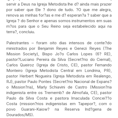
servir a Deus na Igreja Metodista lhe d? ainda mais prazer
por saber que Ele ? dono de tudo. ?O que me alegra,
renova as minhas for?as e me d? esperan?a ? saber que a
Igreja ? do Senhor e apenas somos instrumentos em suas
m?os para que o Seu Reino seja estabelecido aqui na
terra?, concluiu.
Palestrantes – foram oito dias intensos de conte?do
ministrados por Benjamin Reyes e Genezi Reyes (The
Mission Society), Bispo Jo?o Carlos Lopes (6? RE),
pastor?Luciano Pereira da Silva (Secret?rio do Ciemal),
Carlos Queiroz (Igreja de Cristo, CE), pastor Fernando
Monteiro (Igreja Metodista Central em Londrina, PR),
pastor Herbert Nogueira (Igreja Metodista em Realengo,
RJ), pastor Paulo Pontes (Secret?rio Nacional de Expans?
o Mission?ria), Marly Schiavini de Castro (Mission?ria
indigenista entre os Trememb? de Almofala, CE), pastor
Paulo da Silva Costa e pastora Imaculada Concei??o
Costa (mission?rios indigenistas em Tapepor?, com o
povo Guarani-Kaiow? na Reserva Ind?gena de
Dourados/MS).