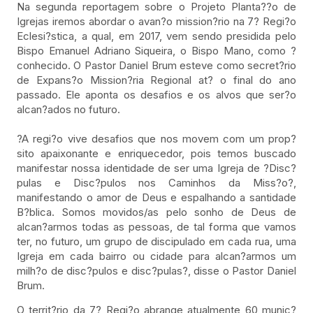
Na segunda reportagem sobre o Projeto Planta??o de
Igrejas iremos abordar o avan?o mission?rio na 7? Regi?o
Eclesi?stica, a qual, em 2017, vem sendo presidida pelo
Bispo Emanuel Adriano Siqueira, o Bispo Mano, como ?
conhecido. O Pastor Daniel Brum esteve como secret?rio
de Expans?o Mission?ria Regional at? o final do ano
passado. Ele aponta os desafios e os alvos que ser?o
alcan?ados no futuro.
?A regi?o vive desafios que nos movem com um prop?
sito apaixonante e enriquecedor, pois temos buscado
manifestar nossa identidade de ser uma Igreja de ?Disc?
pulas e Disc?pulos nos Caminhos da Miss?o?,
manifestando o amor de Deus e espalhando a santidade
B?blica. Somos movidos/as pelo sonho de Deus de
alcan?armos todas as pessoas, de tal forma que vamos
ter, no futuro, um grupo de discipulado em cada rua, uma
Igreja em cada bairro ou cidade para alcan?armos um
milh?o de disc?pulos e disc?pulas?, disse o Pastor Daniel
Brum.
O territ?rio da 7? Regi?o abrange atualmente 60 munic?