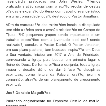
miseric?rdia praticadas por John Wesley. ?Temos
praticado a a??o social com o aux?lio regular de cestas
b?sicas e expans?o do Reino com trabalho evangel?stico
em uma comunidade local?, destacou o Pastor Jonathan.
Al?m da estrutura??o dos minist?rios locais, o discipulado
tem sido a t?nica para o avan?o mission?rio no Campo de
Tijuca. ?H? pequenos grupos sendo implantados e um
trabalho espec?fico com a juventude local est? sendo
realizado?, concluiu o Pastor Daniel. O Pastor Jonathan,
em seu plano pastoral, tem buscado inspira??o em Deus
e Sua vontade. Iniciou em 2017 o Ano da Prioridade,
convocando a Igreja para buscar em primeiro lugar o
Reino de Deus. De forma pr?tica e conjunta, toda a Igreja
iniciou o desafio di?rio de dar ?nfase ?s disciplinas
espirituais, como leitura da Palavra, ora??o, jejum e
comunh?o, atrav?s de um planejamento de crescimento
espiritual.
Jos? Geraldo Magalh?es
Publicado originalmente no Expositor Crist?o de mar?o.
Acesse aqui.