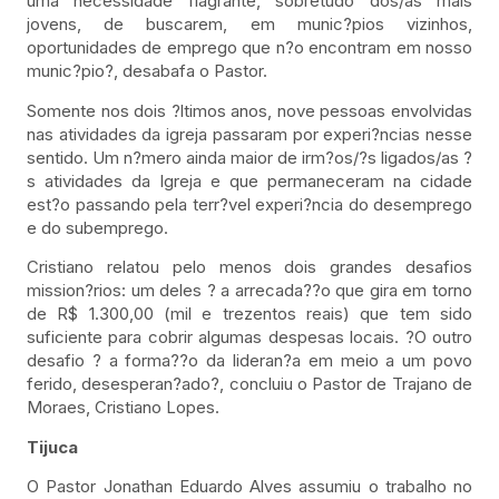
uma necessidade flagrante, sobretudo dos/as mais
jovens, de buscarem, em munic?pios vizinhos,
oportunidades de emprego que n?o encontram em nosso
munic?pio?, desabafa o Pastor.
Somente nos dois ?ltimos anos, nove pessoas envolvidas
nas atividades da igreja passaram por experi?ncias nesse
sentido. Um n?mero ainda maior de irm?os/?s ligados/as ?
s atividades da Igreja e que permaneceram na cidade
est?o passando pela terr?vel experi?ncia do desemprego
e do subemprego.
Cristiano relatou pelo menos dois grandes desafios
mission?rios: um deles ? a arrecada??o que gira em torno
de R$ 1.300,00 (mil e trezentos reais) que tem sido
suficiente para cobrir algumas despesas locais. ?O outro
desafio ? a forma??o da lideran?a em meio a um povo
ferido, desesperan?ado?, concluiu o Pastor de Trajano de
Moraes, Cristiano Lopes.
Tijuca
O Pastor Jonathan Eduardo Alves assumiu o trabalho no