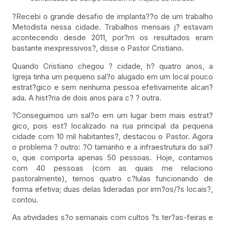
?Recebi o grande desafio de implanta??o de um trabalho
Metodista nessa cidade. Trabalhos mensais j? estavam
acontecendo desde 2011, por?m os resultados eram
bastante inexpressivos?, disse o Pastor Cristiano.
Quando Cristiano chegou ? cidade, h? quatro anos, a
Igreja tinha um pequeno sal?o alugado em um local pouco
estrat?gico e sem nenhuma pessoa efetivamente alcan?
ada. A hist?ria de dois anos para c? ? outra.
?Conseguimos um sal?o em um lugar bem mais estrat?
gico, pois est? localizado na rua principal da pequena
cidade com 10 mil habitantes?, destacou o Pastor. Agora
o problema ? outro: ?O tamanho e a infraestrutura do sal?
o, que comporta apenas 50 pessoas. Hoje, contamos
com 40 pessoas (com as quais me relaciono
pastoralmente), temos quatro c?lulas funcionando de
forma efetiva; duas delas lideradas por irm?os/?s locais?,
contou.
As atividades s?o semanais com cultos ?s ter?as-feiras e