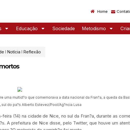
Home
Contat
s
Educação
Sociedade
Metodismo
Cri
de
I
Notícia
I
Reflexão
 mortos
re uma multid?o que comemorava a data nacional da Fran?a, a queda da Basti
, sul do pa?s Alberto Estevez/Pool/Ag?ncia Lusa
feira (14) na cidade de Nice, no sul da Fran?a, durante as co
?s. A prefeitura de Nice disse, pelo Twitter, que houve um aten
ogos.?O motorista do caminh?o foi morto.