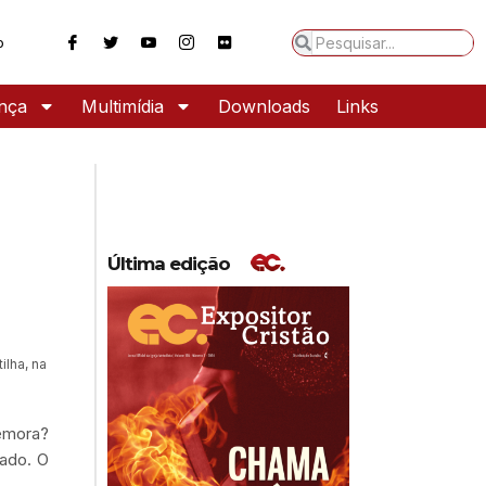
o
ança
Multimídia
Downloads
Links
Última edição
lha, na
memora?
tado. O