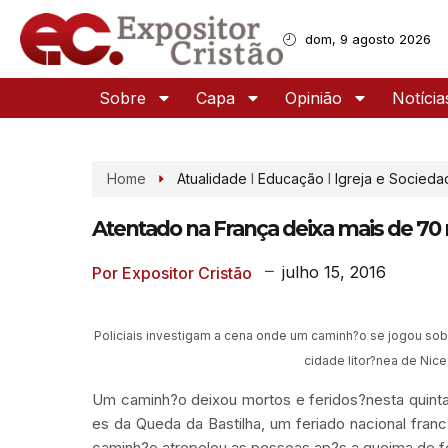
dom, 9 agosto 2026
Sobre
Capa
Opinião
Notícia
Home
Atualidade
I
Educação
I
Igreja e Socieda
Atentado na França deixa mais de 70
julho 15, 2016
Por Expositor Cristão
Policiais investigam a cena onde um caminh?o se jogou sob
cidade litor?nea de Nice
Um caminh?o deixou mortos e feridos?nesta quinta-
es da Queda da Bastilha, um feriado nacional franc
caminh?o atropelou as pessoas ap?s a queima de f