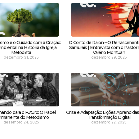
smo e o Cuidado com a Criação:
O Conto de Raion – O Renasciment
biental na História da Igreja
Samurais | Entrevista com o Pastor F
Metodista
Valério Montuan
dezembro 31, 2025
dezembro 29, 2025
ando para o Futuro: O Papel
Crise e Adaptação: Lições Aprendida
rmanente do Metodismo
Transformação Digital
dezembro 24, 2025
dezembro 22, 2025