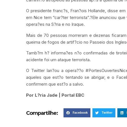
O presidente franc?s, Fran?ois Hollande, disse e
em Nice tem “car?ter terrorista”.?Ele anunciou qu
opera?es na S?ria e no Iraque.
Mais de 70 pessoas morreram e dezenas ficaram 
queima de fogos de artif?cio no Passeio dos Ingles
Tamb?m h? informa?es n?o confirmadas de tirote
acidente foi um ataque terrorista.
O Twitter lan?ou a opera??o #PortesOuvertesNi
aqueles que est?o tentando se abrigar, e o Fac
confirmem que est?o a salvo.
Por L?ria Jade | Portal EBC
Compartilhe:
Facebook
Twitter