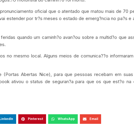
m pronunciamento oficial que o atentado que matou mais de 70 
e vai estender por tr?s meses o estado de emerg?ncia no pa?s e 
feridas quando um caminh?o avan?ou sobre a multid?o que assi
es.
ios no mesmo local. Alguns meios de comunica??o informaram
ce (Portas Abertas Nice), para que pessoas recebam em suas
ebook ativou o status de seguran?a para que os que est?o na 
LinkedIn
Pinterest
WhatsApp
Email