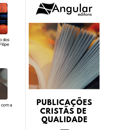
o dos
ilipe
s com a