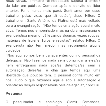
Boas-Novas. “Primeiro foi necessário superar a timidez
de falar em público. Comecei após o convite do líder
anterior. Fui e nunca mais parei. Senti amor por esse
trabalho, pelas vidas que ali estão”, disse Nilton. O
trabalho em Santo Antônio da Platina está mais voltado
para a evangelização. “Não temos uma ação social muito
ativa. Temos nos empenhado mais na obra missionária e
evangelística mesmo. Já levamos algumas vezes roupas,
materiais de higiene, livros e revistas”, relatou Nilton. O
evangelista não tem medo, mas recomenda alguns
cuidados.
“Nós aqui somos bem transparentes com o pessoal da
delegacia. Não fazemos nada sem comunicar a eles/as
nem entregamos nada aos/às detentos/as sem a
autorização deles/as, e olha que temos aqui uma
liberdade que poucos têm. O pessoal confia muito em
nós. Tudo o que fazemos aqui é sob a autorização e
orientação dos/as responsáveis pela delegacia”, concluiu.
Pesquisa
O pesquisador e sociólogo Clemir Fernandes,