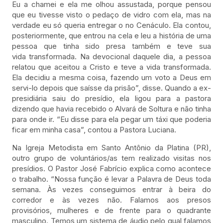
Eu a chamei e ela me olhou assustada, porque pensou
que eu tivesse visto o pedaço de vidro com ela, mas na
verdade eu só queria entregar o no Cenáculo. Ela contou,
posteriormente, que entrou na cela e leu a história de uma
pessoa que tinha sido presa também e teve sua
vida transformada. Na devocional daquele dia, a pessoa
relatou que aceitou a Cristo e teve a vida transformada.
Ela decidiu a mesma coisa, fazendo um voto a Deus em
servi-lo depois que saísse da prisão”, disse. Quando a ex-
presidiária saiu do presídio, ela ligou para a pastora
dizendo que havia recebido o Alvará de Soltura e não tinha
para onde ir. “Eu disse para ela pegar um táxi que poderia
ficar em minha casa”, contou a Pastora Luciana.
Na Igreja Metodista em Santo Antônio da Platina (PR),
outro grupo de voluntários/as tem realizado visitas nos
presídios. O Pastor José Fabrício explica como acontece
o trabalho. “Nossa função é levar a Palavra de Deus toda
semana. Às vezes conseguimos entrar à beira do
corredor e às vezes não. Falamos aos presos
provisórios, mulheres e de frente para o quadrante
masculino. Temos um sistema de áudio pelo qual falamos