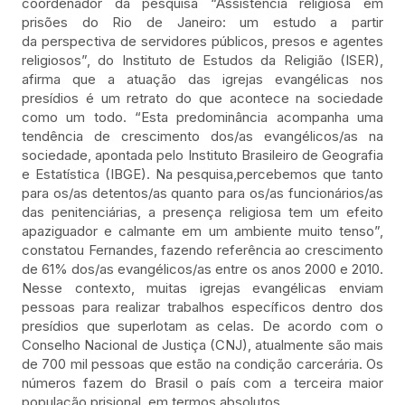
coordenador da pesquisa “Assistência religiosa em
prisões do Rio de Janeiro: um estudo a partir
da perspectiva de servidores públicos, presos e agentes
religiosos”, do Instituto de Estudos da Religião (ISER),
afirma que a atuação das igrejas evangélicas nos
presídios é um retrato do que acontece na sociedade
como um todo. “Esta predominância acompanha uma
tendência de crescimento dos/as evangélicos/as na
sociedade, apontada pelo Instituto Brasileiro de Geografia
e Estatística (IBGE). Na pesquisa,percebemos que tanto
para os/as detentos/as quanto para os/as funcionários/as
das penitenciárias, a presença religiosa tem um efeito
apaziguador e calmante em um ambiente muito tenso”,
constatou Fernandes, fazendo referência ao crescimento
de 61% dos/as evangélicos/as entre os anos 2000 e 2010.
Nesse contexto, muitas igrejas evangélicas enviam
pessoas para realizar trabalhos específicos dentro dos
presídios que superlotam as celas. De acordo com o
Conselho Nacional de Justiça (CNJ), atualmente são mais
de 700 mil pessoas que estão na condição carcerária. Os
números fazem do Brasil o país com a terceira maior
população prisional, em termos absolutos.