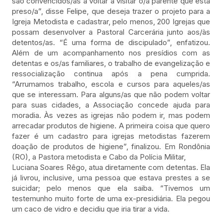
são convencidos/as a voltar a visitar o/a parente que está
preso/a”, disse Felipe, que deseja trazer o projeto para a
Igreja Metodista e cadastrar, pelo menos, 200 Igrejas que
possam desenvolver a Pastoral Carcerária junto aos/às
detentos/as. “É uma forma de discipulado”, enfatizou.
Além de um acompanhamento nos presídios com as
detentas e os/as familiares, o trabalho de evangelização e
ressocialização continua após a pena cumprida.
“Arrumamos trabalho, escola e cursos para aqueles/as
que se interessam. Para alguns/as que não podem voltar
para suas cidades, a Associação concede ajuda para
moradia. Às vezes as igrejas não podem ir, mas podem
arrecadar produtos de higiene. A primeira coisa que quero
fazer é um cadastro para igrejas metodistas fazerem
doação de produtos de higiene”, finalizou. Em Rondônia
(RO), a Pastora metodista e Cabo da Polícia Militar,
Luciana Soares Rêgo, atua diretamente com detentas. Ela
já livrou, inclusive, uma pessoa que estava prestes a se
suicidar; pelo menos que ela saiba. “Tivemos um
testemunho muito forte de uma ex-presidiária. Ela pegou
um caco de vidro e decidiu que iria tirar a vida.