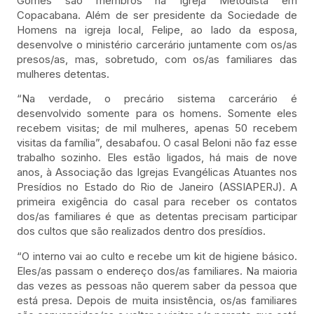
Gomes são membros na Igreja Metodista em
Copacabana. Além de ser presidente da Sociedade de
Homens na igreja local, Felipe, ao lado da esposa,
desenvolve o ministério carcerário juntamente com os/as
presos/as, mas, sobretudo, com os/as familiares das
mulheres detentas.
“Na verdade, o precário sistema carcerário é
desenvolvido somente para os homens. Somente eles
recebem visitas; de mil mulheres, apenas 50 recebem
visitas da família”, desabafou. O casal Beloni não faz esse
trabalho sozinho. Eles estão ligados, há mais de nove
anos, à Associação das Igrejas Evangélicas Atuantes nos
Presídios no Estado do Rio de Janeiro (ASSIAPERJ). A
primeira exigência do casal para receber os contatos
dos/as familiares é que as detentas precisam participar
dos cultos que são realizados dentro dos presídios.
“O interno vai ao culto e recebe um kit de higiene básico.
Eles/as passam o endereço dos/as familiares. Na maioria
das vezes as pessoas não querem saber da pessoa que
está presa. Depois de muita insistência, os/as familiares