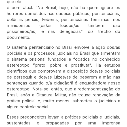
que ele
é bem atual. “No Brasil, hoje, não há quem ignore os
horrores cometidos nas cadeias públicas, penitenciárias,
colônias penais, Febems, penitenciárias femininas, nos
manicômios (os/as loucos/as também são
prisioneiros/as) e nas delegacias”, diz trecho do
documento.
O sistema penitenciário no Brasil envolve a ação dos/as
policiais e os processos judiciais no Brasil que alimentam
o sistema prisional fundados e focados no conhecido
estereótipo “preto, pobre e prostituta”. Há estudos
científicos que comprovam a disposição dos/as policiais
de perseguir e dos/as juízes/as de pesarem a mão nas
sentenças quando o/a cidadão/ã é enquadrado/a nesse
estereótipo. Nota-se, então, que a redemocratização do
Brasil, após a Ditadura Militar, não trouxe renovação da
prática policial e, muito menos, submeteu o judiciário a
algum controle social.
Esses preconceitos levam a práticas policiais e judiciais,
sustentadas e propagadas por uma imprensa