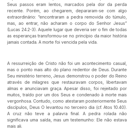
Seus passos eram lentos, marcados pela dor da perda
recente. Porém, ao chegarem, depararam-se com algo
extraordinário: “encontraram a pedra removida do túmulo,
mas, ao entrar, não acharam o corpo do Senhor Jesus”
(Lucas 24.2-3). Aquele lugar que deveria ser o fim de todas
as esperanças transformou-se no princípio da maior história
jamais contada. A morte foi vencida pela vida.
A ressurreição de Cristo não foi um acontecimento casual,
mas o ponto mais alto do plano redentor de Deus. Durante
Seu ministério terreno, Jesus demonstrou o poder do Reino
através de milagres que restauravam corpos, libertavam
almas e anunciavam graça. Apesar disso, foi rejeitado por
muitos, traído por um dos Seus e condenado à morte mais
vergonhosa. Contudo, como atestaram posteriormente Seus
discípulos, Deus O levantou no terceiro dia (cf. Atos 10.40).
A cruz não teve a palavra final. A pedra rolada não
significava uma saída, mas um testemunho: Ele não estava
mais ali.