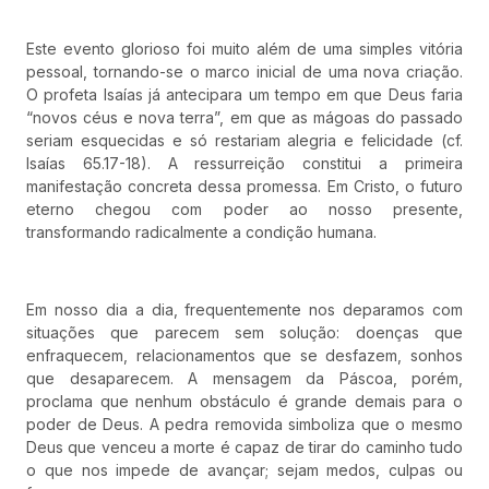
Este evento glorioso foi muito além de uma simples vitória
pessoal, tornando-se o marco inicial de uma nova criação.
O profeta Isaías já antecipara um tempo em que Deus faria
“novos céus e nova terra”, em que as mágoas do passado
seriam esquecidas e só restariam alegria e felicidade (cf.
Isaías 65.17-18). A ressurreição constitui a primeira
manifestação concreta dessa promessa. Em Cristo, o futuro
eterno chegou com poder ao nosso presente,
transformando radicalmente a condição humana.
Em nosso dia a dia, frequentemente nos deparamos com
situações que parecem sem solução: doenças que
enfraquecem, relacionamentos que se desfazem, sonhos
que desaparecem. A mensagem da Páscoa, porém,
proclama que nenhum obstáculo é grande demais para o
poder de Deus. A pedra removida simboliza que o mesmo
Deus que venceu a morte é capaz de tirar do caminho tudo
o que nos impede de avançar; sejam medos, culpas ou