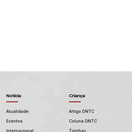
Notícia
Criança
Atualidade
Artigo DNTC
Eventos
Coluna DNTC
Internacional
Tirinhas