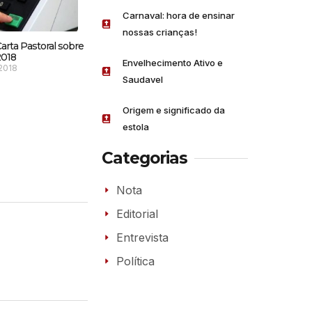
Carnaval: hora de ensinar
nossas crianças!
Carta Pastoral sobre
2018
Envelhecimento Ativo e
 2018
Saudavel
Origem e significado da
estola
Categorias
Nota
Editorial
Entrevista
Política