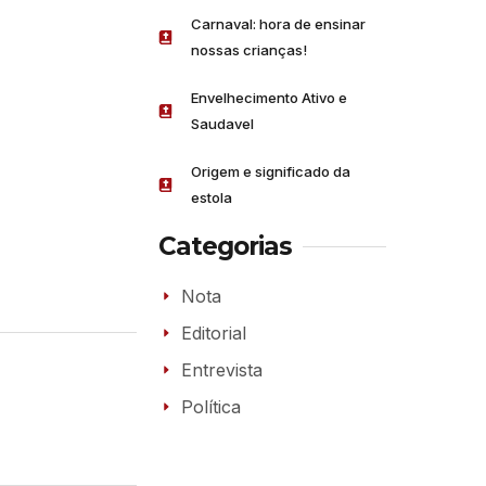
Carnaval: hora de ensinar
nossas crianças!
Envelhecimento Ativo e
Saudavel
Origem e significado da
estola
Categorias
Nota
Editorial
Entrevista
Política