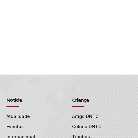
Notícia
Criança
Atualidade
Artigo DNTC
Eventos
Coluna DNTC
Internacional
Tirinhas