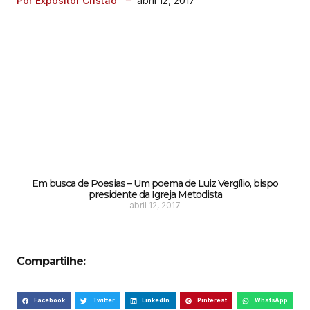
abril 12, 2017
Por Expositor Cristão
Em busca de Poesias – Um poema de Luiz Vergílio, bispo
presidente da Igreja Metodista
abril 12, 2017
Compartilhe:
Facebook
Twitter
LinkedIn
Pinterest
WhatsApp