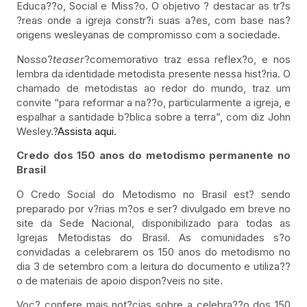
Educa??o, Social e Miss?o. O objetivo ? destacar as tr?s
?reas onde a igreja constr?i suas a?es, com base nas?
origens wesleyanas de compromisso com a sociedade.
Nosso?
teaser
?comemorativo traz essa reflex?o, e nos
lembra da identidade metodista presente nessa hist?ria. O
chamado de metodistas ao redor do mundo, traz um
convite “para reformar a na??o, particularmente a igreja, e
espalhar a santidade b?blica sobre a terra”, com diz John
Wesley.?
Assista aqui.
Credo dos 150 anos do metodismo permanente no
Brasil
O Credo Social do Metodismo no Brasil est? sendo
preparado por v?rias m?os e ser? divulgado em breve no
site da Sede Nacional, disponibilizado para todas as
Igrejas Metodistas do Brasil. As comunidades s?o
convidadas a celebrarem os 150 anos do metodismo no
dia 3 de setembro com a leitura do documento e utiliza??
o de materiais de apoio dispon?veis no site.
Voc? confere mais not?cias sobre a celebra??o dos 150