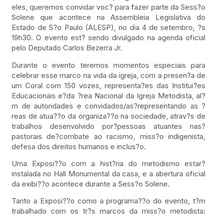
eles, queremos convidar voc? para fazer parte da Sess?o
Solene que acontece na Assembleia Legislativa do
Estado de S?o Paulo (ALESP), no dia 4 de setembro, ?s
19h30. O evento est? sendo divulgado na agenda oficial
pelo Deputado Carlos Bezerra Jr.
Durante o evento teremos momentos especiais para
celebrar esse marco na vida da igreja, com a presen?a de
um Coral com 150 vozes, representa?es das Institui?es
Educacionais e?da ?rea Nacional da Igreja Metodista, al?
m de autoridades e convidados/as?representando as ?
reas de atua??o da organiza??o na sociedade, atrav?s de
trabalhos desenvolvido por?pessoas atuantes nas?
pastorais de?combate ao racismo, miss?o indigenista,
defesa dos direitos humanos e inclus?o.
Uma Exposi??o com a hist?ria do metodismo estar?
instalada no Hall Monumental da casa, e a abertura oficial
da exibi??o acontece durante a Sess?o Solene.
Tanto a Exposi??o como a programa??o do evento, t?m
trabalhado com os tr?s marcos da miss?o metodista: