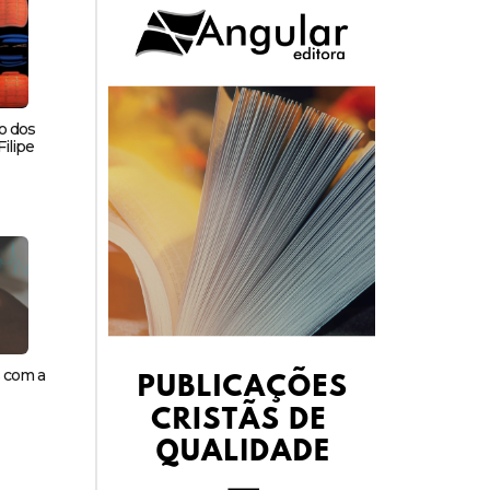
o dos
ilipe
s com a