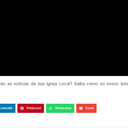
ndo as notícias da sua Igreja Local? Saiba como no nosso tuto
LinkedIn
Pinterest
WhatsApp
Email