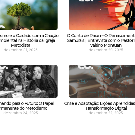
smo e o Cuidado com a Criação:
O Conto de Raion – O Renasciment
biental na História da Igreja
Samurais | Entrevista com o Pastor F
Metodista
Valério Montuan
dezembro 31, 2025
dezembro 29, 2025
ando para o Futuro: O Papel
Crise e Adaptação: Lições Aprendida
rmanente do Metodismo
Transformação Digital
dezembro 24, 2025
dezembro 22, 2025